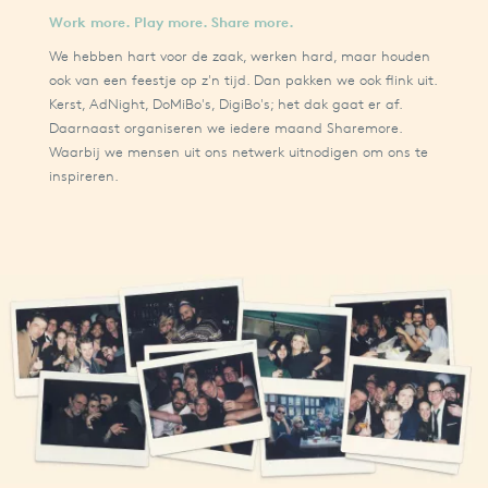
Work more. Play more. Share more.
We hebben hart voor de zaak, werken hard, maar houden
ook van een feestje op z'n tijd. Dan pakken we ook flink uit.
Kerst, AdNight, DoMiBo's, DigiBo's; het dak gaat er af.
Daarnaast organiseren we iedere maand Sharemore.
Waarbij we mensen uit ons netwerk uitnodigen om ons te
inspireren.