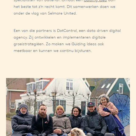
het beste tot z’n recht komt. Dit samenwerken doen we
onder de vlag van Selmore United.
Een van die partners is DotControl, een data driven digital
agency. Zij ontwikkelen en implementeren digitale
groeistrategiëen. Zo maken we Guiding Ideas ook
meetbaar en kunnen we continu bijsturen.