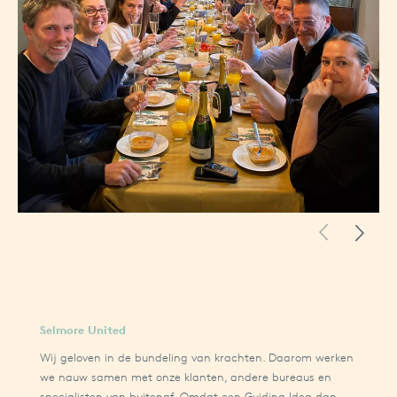
Selmore United
Wij geloven in de bundeling van krachten. Daarom werken
we nauw samen met onze klanten, andere bureaus en
specialisten van buitenaf. Omdat een
Guiding Idea
dan