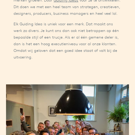
merken groeien. Door
Guiding Ideas
voor ze te ontwikkelen.
Dit doen we met een heel team van strategen, creatieven,
designers, producers, business managers en heel veel lol.
Elk Guiding Idea is uniek voor een merk. Dat maakt ons
werk zo divers. Je kunt ons dan ook niet betrappen op één
bepaalde stijl of een trucje. Als er al één gemene deler is,
dan is het een hoog executieniveau voor al onze klanten.
Omdat wij geloven dat een goed idee staat of valt bij de
uitvoering.